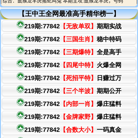
【王中王全网最准高手精华榜一】
219期:77842
【无敌单双】
期期实战
219期:77842
【三国生肖】
稳中特码
219期:77842
【三期爆特】
全是高手
219期:77842
【四尾中特】
火爆全网
219期:77842
【死招平特】
日赚过万
219期:77842
【三个半波】
期期公开
219期:77842
【内部一肖】
爆庄猛料
219期:77842
【金牌家野】
爆庄猛料
219期:77842
【合数大小】
一码真金