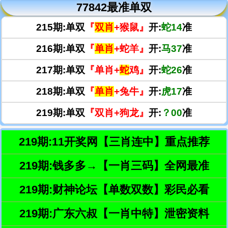
77842最准单双
215期:单双
『
双肖
+猴鼠』
开:
蛇14
准
216期:单双
『
单肖
+蛇羊』
开:
马37
准
217期:单双
『单肖+
蛇
鸡』
开:
蛇26
准
218期:单双
『
单肖
+兔牛』
开:
虎17
准
219期:单双
『双肖+狗龙』
开:
？00
准
219期:11开奖网【三肖连中】重点推荐
219期:钱多多→【一肖三码】全网最准
219期:财神论坛【单数双数】彩民必看
219期:广东六叔【一肖中特】泄密资料