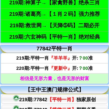
219期:神算子→【家禽野兽】绝杀三肖
219期:诸葛亮→【１肖２码】强力推荐
219期:救世网→【天降➄码】二期必开
219期:六玄神码【平特一肖】绝对经典
77842平特一肖
219期:平特一肖
『羊羊羊』
开:
？00
准
220期:平特一肖
『更新中』
开:
？00
准
相信是无形力量，也是无形的财富
【王中王澳门规律公式】
219期:77842
【平特一肖】
独家原创