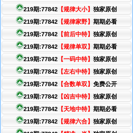
219期:77842
【规律大小】
独家原创
219期:77842
【规律家野】
期期必看
219期:77842
【前后中特】
独家原创
219期:77842
【规律单双】
期期必看
219期:77842
【一码中特】
独家原创
219期:77842
【左右中特】
独家原创
219期:77842
【合数单双】
免费公开
219期:77842
【凶吉中特】
独家原创
219期:77842
【天地中特】
期期必看
219期:77842
【规律六合】
独家原创