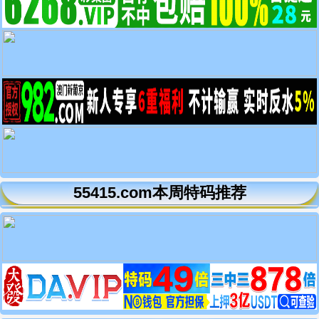
55415.com本周特码推荐