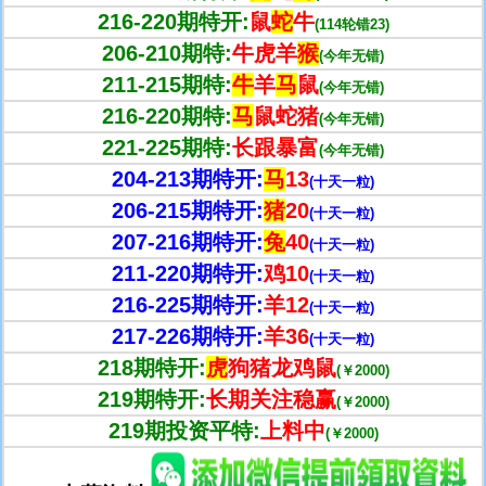
216-220期特开:
鼠
蛇
牛
(114轮错23)
206-210期特:
牛虎羊
猴
(今年无错)
211-215期特:
牛
羊
马
鼠
(今年无错)
216-220期特:
马
鼠蛇猪
(今年无错)
221-225期特:
长跟暴富
(今年无错)
204-213期特开:
马
13
(十天一粒)
206-215期特开:
猪
20
(十天一粒)
207-216期特开:
兔
40
(十天一粒)
211-220期特开:
鸡10
(十天一粒)
216-225期特开:
羊12
(十天一粒)
217-226期特开:
羊36
(十天一粒)
218期特开:
虎
狗猪龙鸡鼠
(￥2000)
219期特开:
长期关注稳赢
(￥2000)
219期投资平特:
上料中
(￥2000)