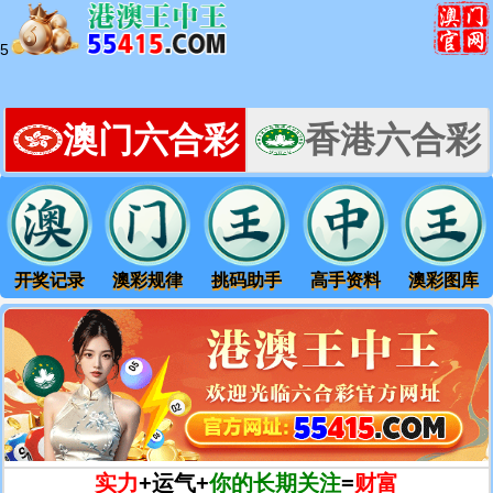
5
澳门六合彩
香港六合彩
开奖记录
澳彩规律
挑码助手
高手资料
澳彩图库
实力
+运气+
你的长期关注
=
财富