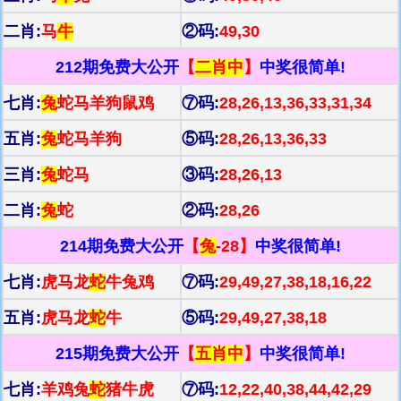
二肖:
马
牛
②码:
49,30
212期免费大公开
【
二肖中
】
中奖很简单!
七肖:
兔
蛇马羊狗鼠鸡
⑦码:
28,26,13,36,33,31,34
五肖:
兔
蛇马羊狗
⑤码:
28,26,13,36,33
三肖:
兔
蛇马
③码:
28,26,13
二肖:
兔
蛇
②码:
28,26
214期免费大公开
【
兔
-28】
中奖很简单!
七肖:
虎马龙
蛇
牛兔鸡
⑦码:
29,49,27,38,18,16,22
五肖:
虎马龙
蛇
牛
⑤码:
29,49,27,38,18
215期免费大公开
【
五肖中
】
中奖很简单!
七肖:
羊鸡兔
蛇
猪牛虎
⑦码:
12,22,40,38,44,42,29