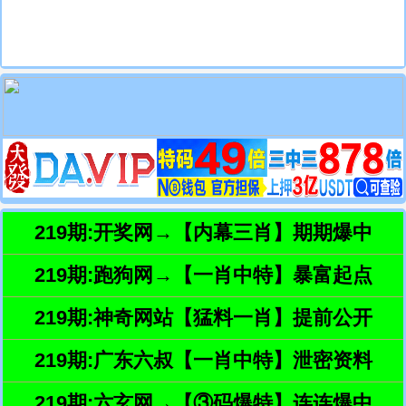
219期:开奖网→【内幕三肖】期期爆中
219期:跑狗网→【一肖中特】暴富起点
219期:神奇网站【猛料一肖】提前公开
219期:广东六叔【一肖中特】泄密资料
219期:六玄网→【③码爆特】连连爆中