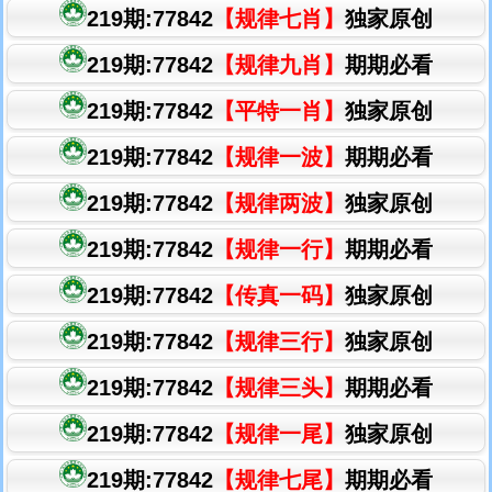
219期:77842
【规律七肖】
独家原创
219期:77842
【规律九肖】
期期必看
219期:77842
【平特一肖】
独家原创
219期:77842
【规律一波】
期期必看
219期:77842
【规律两波】
独家原创
219期:77842
【规律一行】
期期必看
219期:77842
【传真一码】
独家原创
219期:77842
【规律三行】
独家原创
219期:77842
【规律三头】
期期必看
219期:77842
【规律一尾】
独家原创
219期:77842
【规律七尾】
期期必看