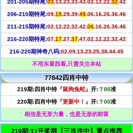
201-205期特尾:
03
.13.23.33.43.02.12.22.
32
.42
206-210期特尾:
09.
19
.29.39.
49
.06.16.26.36.46
211-215期特尾:
02.12.22.32.42.
06
.16.26.36.46
216-220期特尾:
07.
17
.27.
37
.47.02.12.22.32.42
216-220期神奇八码:
02.09.13.23.25.38.44.45
不用东看西看,只需关注本站
77842四肖中特
219期:四肖中特
『鼠狗兔蛇』
开:
？00
准
220期:四肖中特
『更新中！』
开:
？00
准
相信是无形力量，也是无形的财富
219期:11开奖网【三肖连中】重点推荐