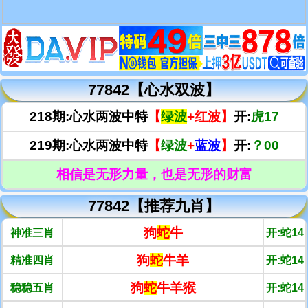
77842【心水双波】
218期:心水两波中特
【
绿波
+
红波
】
开:
虎17
219期:心水两波中特
【
绿波
+
蓝波
】
开:
？00
相信是无形力量，也是无形的财富
77842【推荐九肖】
狗
蛇
牛
神准三肖
开:蛇14
狗
蛇
牛羊
精准四肖
开:蛇14
狗
蛇
牛羊猴
稳稳五肖
开:蛇14