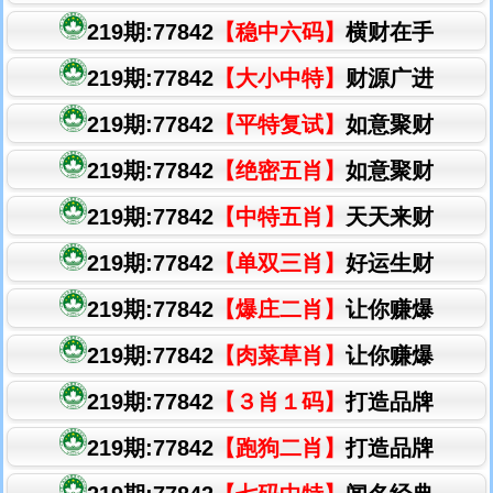
219期:77842
【稳中六码】
横财在手
219期:77842
【大小中特】
财源广进
219期:77842
【平特复试】
如意聚财
219期:77842
【绝密五肖】
如意聚财
219期:77842
【中特五肖】
天天来财
219期:77842
【单双三肖】
好运生财
219期:77842
【爆庄二肖】
让你赚爆
219期:77842
【肉菜草肖】
让你赚爆
219期:77842
【３肖１码】
打造品牌
219期:77842
【跑狗二肖】
打造品牌